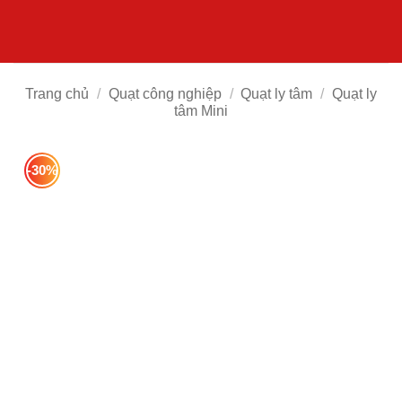
Bỏ
qua
nội
dung
Trang chủ
/
Quạt công nghiệp
/
Quạt ly tâm
/
Quạt ly
tâm Mini
-30%